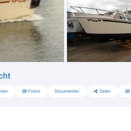
cht
nten
Foto's
Documenten
Delen