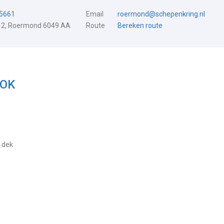
5661
Email
roermond@schepenkring.nl
 2, Roermond 6049 AA
Route
Bereken route
 OK
p dek