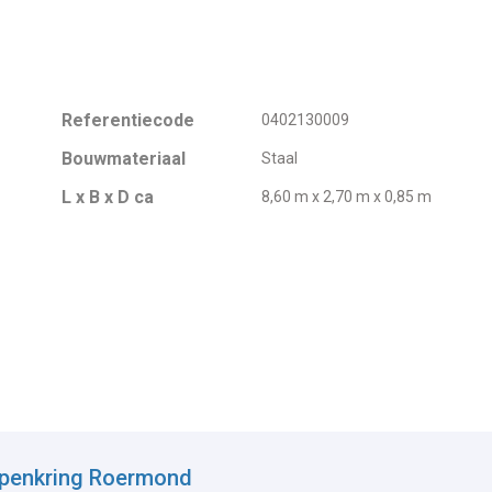
Referentiecode
0402130009
Bouwmateriaal
Staal
L x B x D ca
8,60 m x 2,70 m x 0,85 m
epenkring Roermond