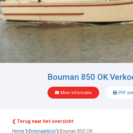
Bouman 850 OK
Verko
-
Meer informatie
PDF pri
❮ Terug naar het overzicht
Home
❯
Botenaanbod
❯
Bouman 850 OK