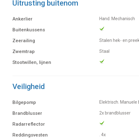
Uitrusting buitenom
Ankerlier
Hand. Mechanisch
Buitenkussens
Zeerailing
Stalen hek- en pree
Zwemtrap
Staal
Stootwillen, lijnen
Veiligheid
Bilgepomp
Elektrisch. Manuel
Brandblusser
2x brandblusser
Radarreflector
Reddingsvesten
. 4x