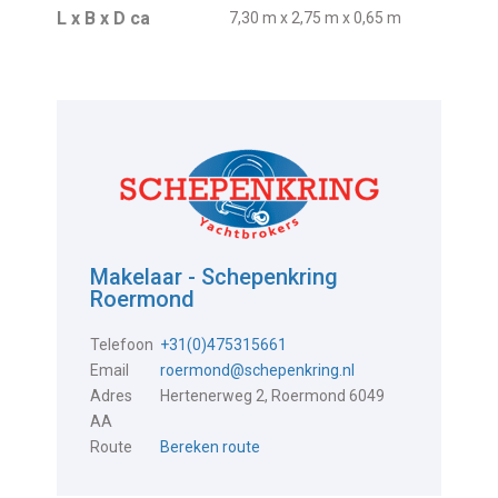
L x B x D ca
7,30 m x 2,75 m x 0,65 m
Makelaar - Schepenkring
Roermond
Telefoon
+31(0)475315661
Email
roermond@schepenkring.nl
Adres
Hertenerweg 2, Roermond 6049
AA
Route
Bereken route