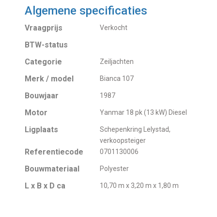
Algemene specificaties
Vraagprijs
Verkocht
BTW-status
Categorie
Zeiljachten
Merk / model
Bianca 107
Bouwjaar
1987
Motor
Yanmar 18 pk (13 kW) Diesel
Ligplaats
Schepenkring Lelystad,
verkoopsteiger
Referentiecode
0701130006
Bouwmateriaal
Polyester
L x B x D ca
10,70 m x 3,20 m x 1,80 m