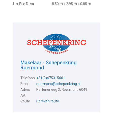
L x B x D ca
8,50 m x 2,95 m x 0,85 m
Makelaar - Schepenkring
Roermond
Telefoon
+31(0)475315661
Email
roermond@schepenkring.nl
Adres
Hertenerweg 2, Roermond 6049
AA
Route
Bereken route