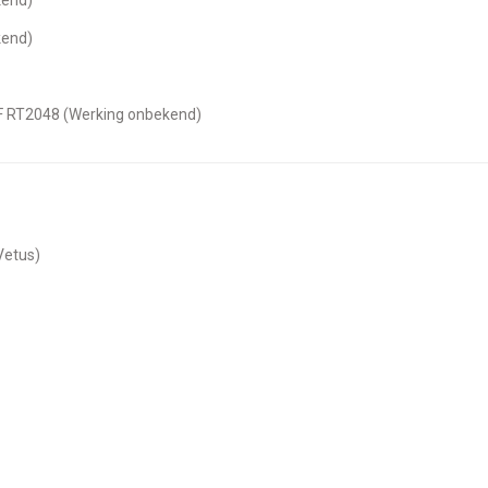
kend)
F RT2048 (Werking onbekend)
Vetus)