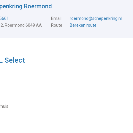
epenkring Roermond
5661
Email
roermond@schepenkring.nl
 2, Roermond 6049 AA
Route
Bereken route
L Select
rhuis