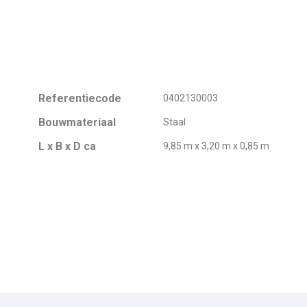
Referentiecode
0402130003
Bouwmateriaal
Staal
L x B x D ca
9,85 m x 3,20 m x 0,85 m