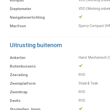
Kompas
Dieptemeter
VDO (Werking onbe
Navigatieverlichting
Marifoon
Sperry Compact VH
Uitrusting buitenom
Ankerlier
Hand. Mechanisch (
Buitenkussens
Zeerailing
RVS
Zwemplatform
Staal & Teak
Zwemtrap
RVS
Davits
RVS
Stootwillen, lijnen