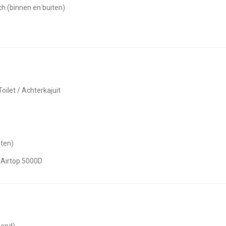
sch (binnen en buiten)
 Toilet / Achterkajuit
oten)
o Airtop 5000D
kend)