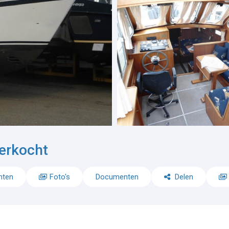
erkocht
nten
Foto's
Documenten
Delen