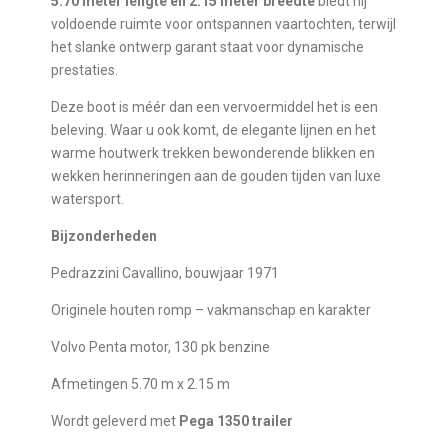
5.70 meter lengte en 2.15 meter breedte
biedt hij
voldoende ruimte voor ontspannen vaartochten, terwijl
het slanke ontwerp garant staat voor dynamische
prestaties.
Deze boot is méér dan een vervoermiddel het is een
beleving. Waar u ook komt, de elegante lijnen en het
warme houtwerk trekken bewonderende blikken en
wekken herinneringen aan de gouden tijden van luxe
watersport.
Bijzonderheden
Pedrazzini Cavallino, bouwjaar 1971
Originele houten romp – vakmanschap en karakter
Volvo Penta motor, 130 pk benzine
Afmetingen 5.70 m x 2.15 m
Wordt geleverd met
Pega 1350 trailer