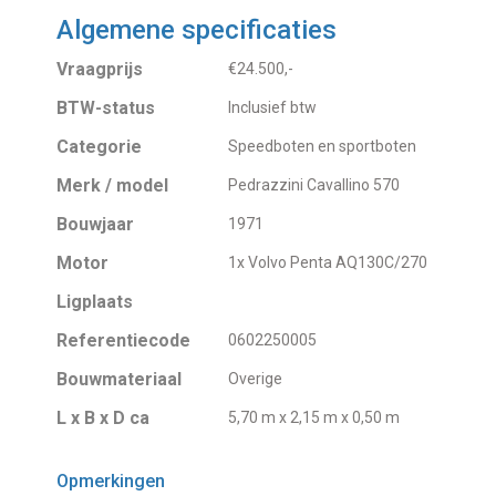
Algemene specificaties
Vraagprijs
€24.500,-
BTW-status
Inclusief btw
Categorie
Speedboten en sportboten
Merk / model
Pedrazzini Cavallino 570
Bouwjaar
1971
Motor
1x Volvo Penta AQ130C/270
Ligplaats
Referentiecode
0602250005
Bouwmateriaal
Overige
L x B x D ca
5,70 m x 2,15 m x 0,50 m
Opmerkingen