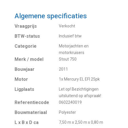
Algemene specificaties
Vraagprijs
Verkocht
BTW-status
Inclusief btw
Categorie
Motorjachten en
motorkruisers
Merk / model
Stout 750
Bouwjaar
2011
Motor
1x Mercury EL EFI 25pk
Ligplaats
Let op! Bezichtigingen
uitsluitend op afspraak!
Referentiecode
0602240019
Bouwmateriaal
Polyester
L x B x D ca
7,50 m x 2,50 m x 0,80 m