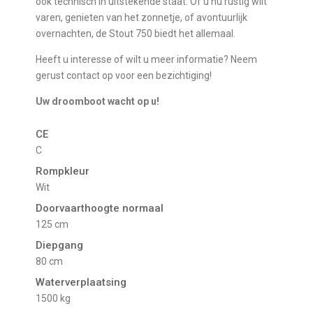
ook technisch in uitstekende staat. Of u nu rustig wilt
varen, genieten van het zonnetje, of avontuurlijk
overnachten, de Stout 750 biedt het allemaal.
Heeft u interesse of wilt u meer informatie? Neem
gerust contact op voor een bezichtiging!
Uw droomboot wacht op u!
CE
C
Rompkleur
Wit
Doorvaarthoogte normaal
125 cm
Diepgang
80 cm
Waterverplaatsing
1500 kg