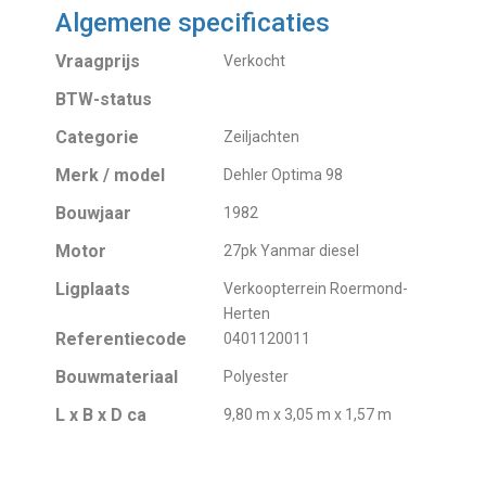
Algemene specificaties
Vraagprijs
Verkocht
BTW-status
Categorie
Zeiljachten
Merk / model
Dehler Optima 98
Bouwjaar
1982
Motor
27pk Yanmar diesel
Ligplaats
Verkoopterrein Roermond-
Herten
Referentiecode
0401120011
Bouwmateriaal
Polyester
L x B x D ca
9,80 m x 3,05 m x 1,57 m