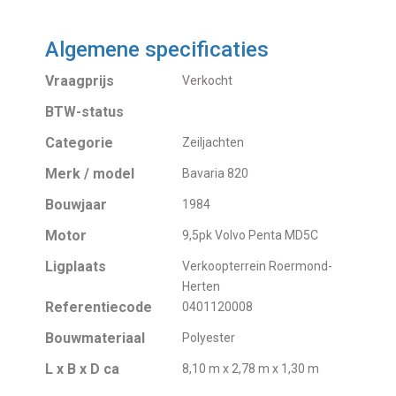
Algemene specificaties
Vraagprijs
Verkocht
BTW-status
Categorie
Zeiljachten
Merk / model
Bavaria 820
Bouwjaar
1984
Motor
9,5pk Volvo Penta MD5C
Ligplaats
Verkoopterrein Roermond-
Herten
Referentiecode
0401120008
Bouwmateriaal
Polyester
L x B x D ca
8,10 m x 2,78 m x 1,30 m