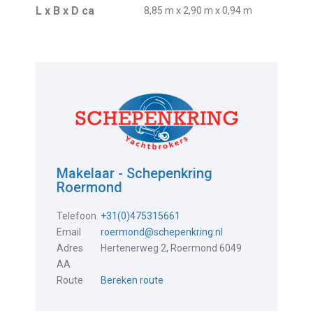
L x B x D ca
8,85 m x 2,90 m x 0,94 m
Makelaar - Schepenkring
Roermond
Telefoon
+31(0)475315661
Email
roermond@schepenkring.nl
Adres
Hertenerweg 2, Roermond 6049
AA
Route
Bereken route