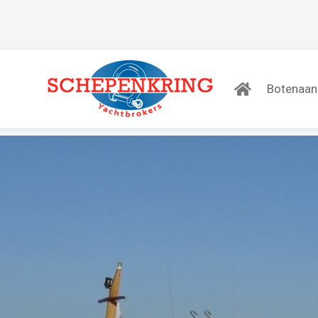
Botenaa