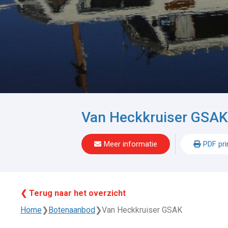
Van Heckkruiser GSAK
Meer informatie
PDF pri
❮ Terug naar het overzicht
Home
❯
Botenaanbod
❯
Van Heckkruiser GSAK