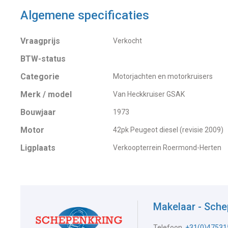
Algemene specificaties
Vraagprijs
Verkocht
BTW-status
Categorie
Motorjachten en motorkruisers
Merk / model
Van Heckkruiser GSAK
Bouwjaar
1973
Motor
42pk Peugeot diesel (revisie 2009)
Ligplaats
Verkoopterrein Roermond-Herten
Makelaar - Sch
Telefoon
+31(0)47531