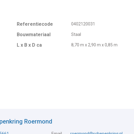
Referentiecode
0402120031
Bouwmateriaal
Staal
L x B x D ca
8,70 m x 2,90 m x 0,85 m
epenkring Roermond
5661
Email
roermond@schepenkring.nl