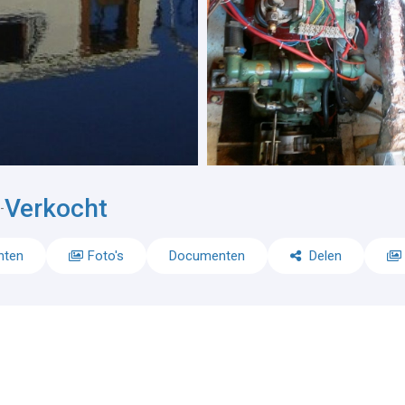
Verkocht
-
nten
Foto's
Documenten
Delen