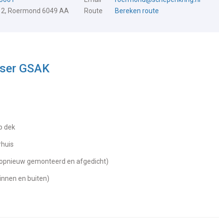
 2, Roermond 6049 AA
Route
Bereken route
iser GSAK
ip dek
rhuis
0 opnieuw gemonteerd en afgedicht)
binnen en buiten)