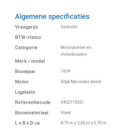
Algemene specificaties
Vraagprijs
Verkocht
BTW-status
Categorie
Motorjachten en
motorkruisers
Merk / model
Bouwjaar
1979
Motor
50pk Mercedes diesel
Ligplaats
Referentiecode
0402110051
Bouwmateriaal
Staal
L x B x D ca
8,75 m x 3,00 m x 0,70 m