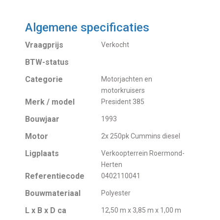
Algemene specificaties
Vraagprijs
Verkocht
BTW-status
Categorie
Motorjachten en
motorkruisers
Merk / model
President 385
Bouwjaar
1993
Motor
2x 250pk Cummins diesel
Ligplaats
Verkoopterrein Roermond-
Herten
Referentiecode
0402110041
Bouwmateriaal
Polyester
L x B x D ca
12,50 m x 3,85 m x 1,00 m