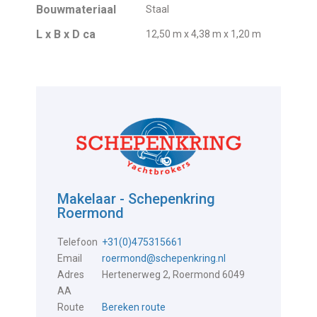
Bouwmateriaal
Staal
L x B x D ca
12,50 m x 4,38 m x 1,20 m
Makelaar - Schepenkring
Roermond
Telefoon
+31(0)475315661
Email
roermond@schepenkring.nl
Adres
Hertenerweg 2, Roermond 6049
AA
Route
Bereken route