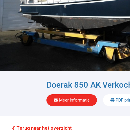
Doerak 850 AK
Verkoc
-
Meer informatie
PDF pri
❮ Terug naar het overzicht