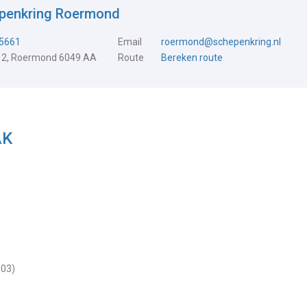
epenkring Roermond
5661
Email
roermond@schepenkring.nl
 2, Roermond 6049 AA
Route
Bereken route
AK
003)