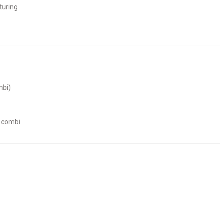
sturing
mbi)
c combi