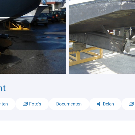
ht
nten
Foto's
Documenten
Delen