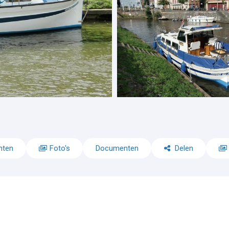
nten
Foto's
Documenten
Delen