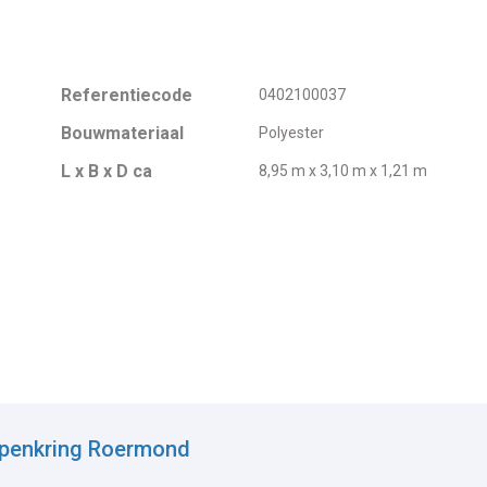
Referentiecode
0402100037
Bouwmateriaal
Polyester
L x B x D ca
8,95 m x 3,10 m x 1,21 m
epenkring Roermond