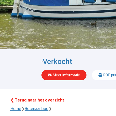
Verkocht
-
Meer informatie
PDF pri
❮ Terug naar het overzicht
Home
❯
Botenaanbod
❯