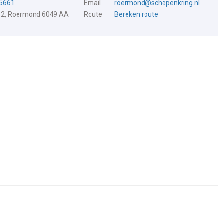
5661
Email
roermond@schepenkring.nl
 2, Roermond 6049 AA
Route
Bereken route