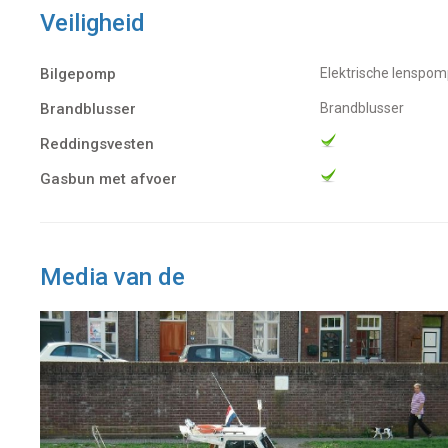
Veiligheid
Bilgepomp
Elektrische lenspo
Brandblusser
Brandblusser
Reddingsvesten
Gasbun met afvoer
Media van de