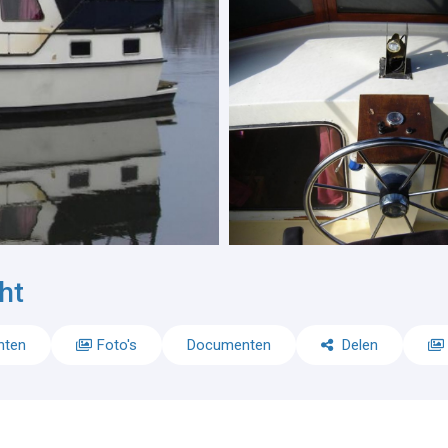
ht
nten
Foto's
Documenten
Delen