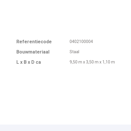
Referentiecode
0402100004
Bouwmateriaal
Staal
L x B x D ca
9,50 m x 3,50 m x 1,10 m