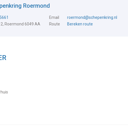
epenkring Roermond
5661
Email
roermond@schepenkring.nl
 2, Roermond 6049 AA
Route
Bereken route
ER
rhuis