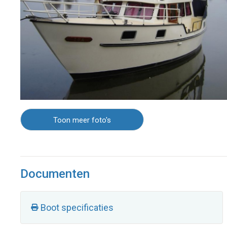
Toon meer foto's
Documenten
Boot specificaties