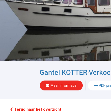
Gantel KOTTER
Verkoc
-
Meer informatie
PDF pri
❮ Terug naar het overzicht