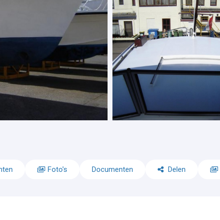
nten
Foto's
Documenten
Delen