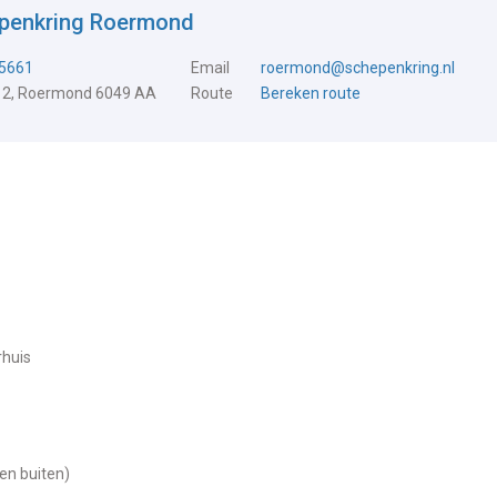
epenkring Roermond
5661
Email
roermond@schepenkring.nl
 2, Roermond 6049 AA
Route
Bereken route
rhuis
 en buiten)