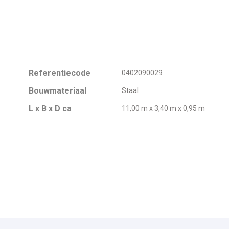
Referentiecode
0402090029
Bouwmateriaal
Staal
L x B x D ca
11,00 m x 3,40 m x 0,95 m