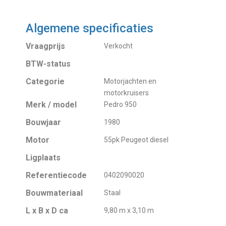
Algemene specificaties
Vraagprijs
Verkocht
BTW-status
Categorie
Motorjachten en
motorkruisers
Merk / model
Pedro 950
Bouwjaar
1980
Motor
55pk Peugeot diesel
Ligplaats
Referentiecode
0402090020
Bouwmateriaal
Staal
L x B x D ca
9,80 m x 3,10 m