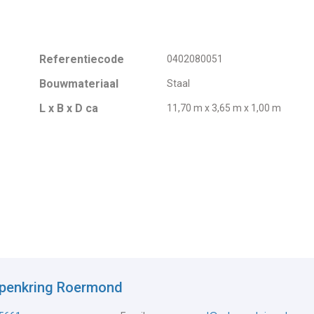
Referentiecode
0402080051
Bouwmateriaal
Staal
L x B x D ca
11,70 m x 3,65 m x 1,00 m
epenkring Roermond