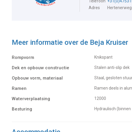
Telefoon
+31(0)47531
Adres
Hertenerweg
Meer informatie over de
Beja Kruiser
Rompvorm
Knikspant
Dek en opbouw constructie
Stalen anti-slip dek
Opbouw vorm, materiaal
Staal, gesloten stuu
Ramen
Ramen deels in al
Waterverplaatsing
12000
Besturing
Hydraulisch (binnen
Accommodatie