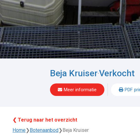
Beja Kruiser
Verkocht
-
Meer informatie
PDF pri
❮ Terug naar het overzicht
Home
❯
Botenaanbod
❯
Beja Kruiser