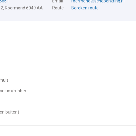
5661
Email
roermond@schepenkring.nl
 2, Roermond 6049 AA
Route
Bereken route
rhuis
uminium/rubber
 en buiten)