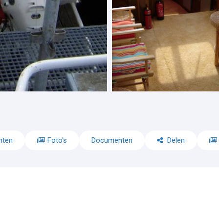
nten
Foto's
Documenten
Delen