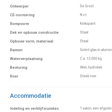
Ontwerper
De Groot
CE-normering
N.v.t.
Rompvorm
Knikspant
Dek en opbouw constructie
Staal
Opbouw vorm, materiaal
Staal
Ramen
Getint glas in alumi
Waterverplaatsing
C.a. 12.000 kg
Besturing
Wiel, hydroliek
Roer
Steek roer
Accommodatie
Indeling en verblijfsruimtes
1 salon, een afgesl