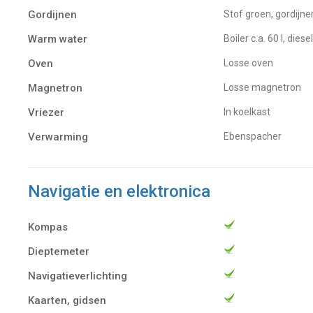
Gordijnen
Stof groen, gordij
Warm water
Boiler c.a. 60 l, d
Oven
Losse oven
Magnetron
Losse magnetron
Vriezer
In koelkast
Verwarming
Ebenspacher
Navigatie en elektronica
Kompas
Dieptemeter
Navigatieverlichting
Kaarten, gidsen