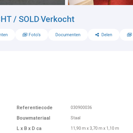
HT / SOLD
Verkocht
-
nten
Foto's
Documenten
Delen
Referentiecode
030900036
Bouwmateriaal
Staal
L x B x D ca
11,90 m x 3,70 m x 1,10 m