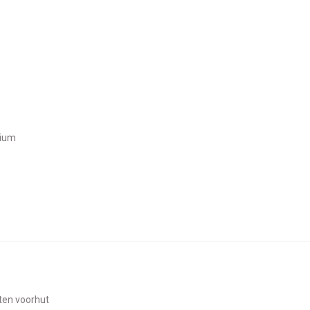
nium
oten voorhut