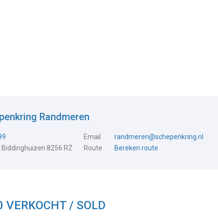
epenkring Randmeren
99
Email
randmeren@schepenkring.nl
 Biddinghuizen 8256 RZ
Route
Bereken route
0 VERKOCHT / SOLD