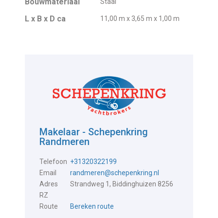
Bouwmateriaal
Staal
L x B x D ca
11,00 m x 3,65 m x 1,00 m
Makelaar - Schepenkring
Randmeren
Telefoon
+31320322199
Email
randmeren@schepenkring.nl
Adres
Strandweg 1, Biddinghuizen 8256
RZ
Route
Bereken route