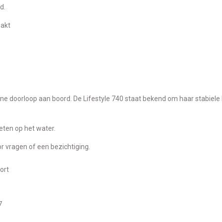
d.
pakt
ijne doorloop aan boord. De Lifestyle 740 staat bekend om haar stabiele l
eten op het water.
r vragen of een bezichtiging.
ort
7