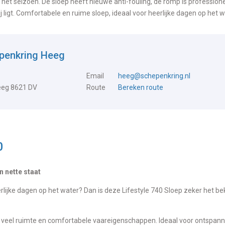
 het seizoen. De sloep heeft nieuwe anti-fouling, de romp is profession
 ligt. Comfortabele en ruime sloep, ideaal voor heerlijke dagen op het w
epenkring Heeg
Email
heeg@schepenkring.nl
Heeg 8621 DV
Route
Bereken route
0
n nette staat
rlijke dagen op het water? Dan is deze Lifestyle 740 Sloep zeker het be
t veel ruimte en comfortabele vaareigenschappen. Ideaal voor ontspan