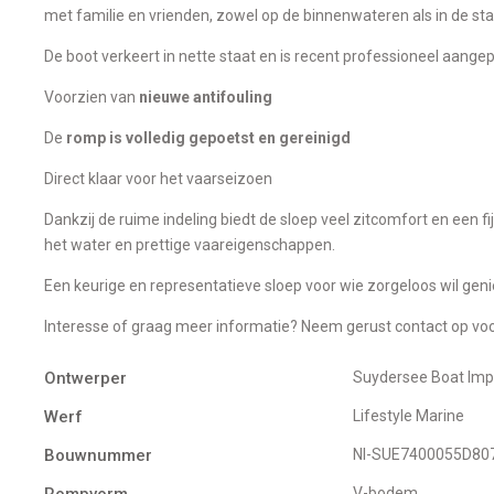
met familie en vrienden, zowel op de binnenwateren als in de sta
De boot verkeert in nette staat en is recent professioneel aange
Voorzien van
nieuwe antifouling
De
romp is volledig gepoetst en gereinigd
Direct klaar voor het vaarseizoen
Dankzij de ruime indeling biedt de sloep veel zitcomfort en een f
het water en prettige vaareigenschappen.
Een keurige en representatieve sloep voor wie zorgeloos wil geni
Interesse of graag meer informatie? Neem gerust contact op voo
Ontwerper
Suydersee Boat Imp
Werf
Lifestyle Marine
Bouwnummer
Nl-SUE7400055D80
Rompvorm
V-bodem