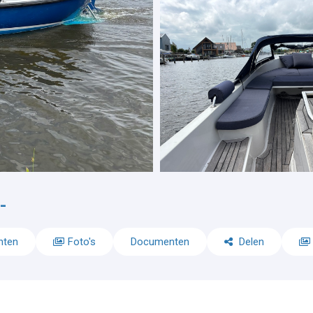
-
nten
Foto's
Documenten
Delen