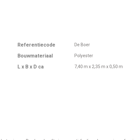
Referentiecode
De Boer
Bouwmateriaal
Polyester
L x B x D ca
7,40 m x 2,35 m x 0,50 m