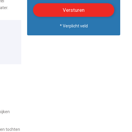
eel
ater.
* Verplicht veld
kijken
nen tochten