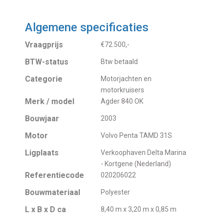
Algemene specificaties
Vraagprijs
€72.500,-
BTW-status
Btw betaald
Categorie
Motorjachten en
motorkruisers
Merk / model
Agder 840 OK
Bouwjaar
2003
Motor
Volvo Penta TAMD 31S
Ligplaats
Verkoophaven Delta Marina
- Kortgene (Nederland)
Referentiecode
020206022
Bouwmateriaal
Polyester
L x B x D ca
8,40 m x 3,20 m x 0,85 m