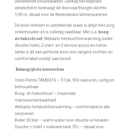
uitstekende bouwkwaliteit. Dankzij het klapbare
windscherm bedraagt de doorvaarthoogte slechts
1,90 m, ideaal voor de Nederlandse binnenwateren.
De boot verkeert in uitstekende staat, is altijd met zorg
onderhouden en is volledig vaarklaar. Met o.a.
boeg-
én hekschroef
, Webasto heteluchtverwarming, boiler,
douche/toilet, 2 start- en 2 service accu’s en ruime
tanks is dit een perfecte boot voor langere tochten en
comfortabel verblijf aan boord.
Belangrijkste kenmerken
Volvo Penta TAMD31S – 97 pk, 950 vaaruren, rustig en
betrouwbaar
Boeg- én hekschroef – maximale
manoeuvreerbaarheid
Webasto heteluchtverwarming – comfortabel in alle
seizoenen
Boiler 30 liter – warm water voor douche en keuken
Douche + toilet + vuilwatertank 70 L – ideaal voor