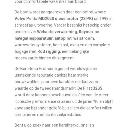
voor comfortabele vakanties aan boord.
De boot wordt aangedreven door een betrouwbare
Volvo Penta MD2020 dieselmotor (28 PK)
uit 1998 in
schroefas-uitvoering. Verder beschikt het schip onder
andere over
Webasto verwarming
,
Raymarine
navigatieapparatuur
,
autopilot
,
walstroom
,
warmwatersysteem, koelkast, oven en een complete
tuigage met
Rod rigging
, een belangrijke
meerwaarde binnen dit segment.
De Beneteau First-serie geniet wereldwijd een
uitstekende reputatie dankzij haar sterke
bouwkwaliteit, sportieve karakter en duurzame
waarde op de tweedehandsmarkt. De
First 32S5
wordt door kenners beschouwd als één van de meer
iconische performance cruisers uit de jaren ’90 en blijft
vandaag bijzonder geliefd bij zeilers die comfort willen
combineren met echte zeilprestaties.
Bent u op zoek naar een karaktervol, snel en