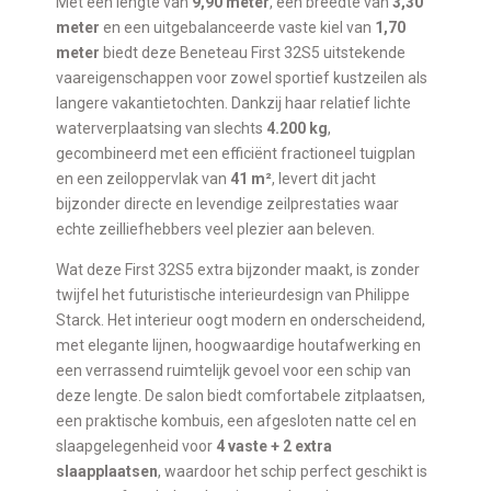
Met een lengte van
9,90 meter
, een breedte van
3,30
meter
en een uitgebalanceerde vaste kiel van
1,70
meter
biedt deze Beneteau First 32S5 uitstekende
vaareigenschappen voor zowel sportief kustzeilen als
langere vakantietochten. Dankzij haar relatief lichte
waterverplaatsing van slechts
4.200 kg
,
gecombineerd met een efficiënt fractioneel tuigplan
en een zeiloppervlak van
41 m²
, levert dit jacht
bijzonder directe en levendige zeilprestaties waar
echte zeilliefhebbers veel plezier aan beleven.
Wat deze First 32S5 extra bijzonder maakt, is zonder
twijfel het futuristische interieurdesign van Philippe
Starck. Het interieur oogt modern en onderscheidend,
met elegante lijnen, hoogwaardige houtafwerking en
een verrassend ruimtelijk gevoel voor een schip van
deze lengte. De salon biedt comfortabele zitplaatsen,
een praktische kombuis, een afgesloten natte cel en
slaapgelegenheid voor
4 vaste + 2 extra
slaapplaatsen
, waardoor het schip perfect geschikt is