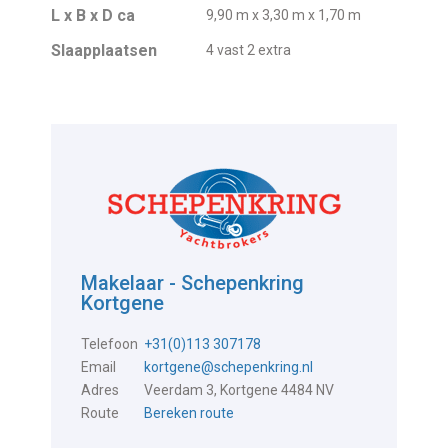
L x B x D ca
9,90 m x 3,30 m x 1,70 m
Slaapplaatsen
4 vast 2 extra
Makelaar - Schepenkring
Kortgene
Telefoon
+31(0)113 307178
Email
kortgene@schepenkring.nl
Adres
Veerdam 3, Kortgene 4484 NV
Route
Bereken route