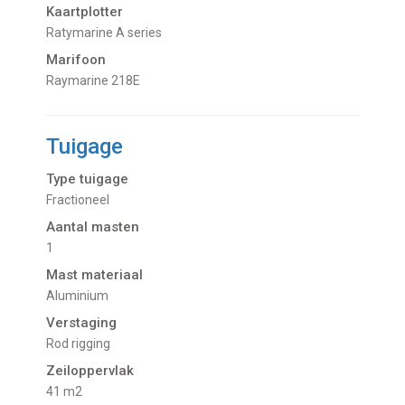
Kaartplotter
Ratymarine A series
Marifoon
Raymarine 218E
Tuigage
Type tuigage
Fractioneel
Aantal masten
1
Mast materiaal
Aluminium
Verstaging
Rod rigging
Zeiloppervlak
41 m2