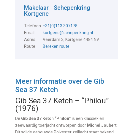
Makelaar - Schepenkring
Kortgene
Telefoon
+31(0)113 307178
Email
kortgene@schepenkring.nl
Adres
Veerdam 3, Kortgene 4484 NV
Route
Bereken route
Meer informatie over de
Gib
Sea 37 Ketch
Gib Sea 37 Ketch – “Philou”
(1976)
De
Gib Sea 37 Ketch “Philou”
is een klassiek en
zeewaardig toerjacht ontworpen door
Michel Joubert
.
Dit solide gebouwde Polyester zeiljacht staat bekend