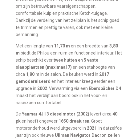
om zijn betrouwbare vaareigenschappen,
comfortabele kuip en praktische Ketch-tuigage.
Dankzij de verdeling van het zeilplan is het schip goed
te trimmen en prettig te varen, ook met een kleine
bemanning.
Met een lengte van
11,70 m
en een breedte van
3,80
m
biedt de Philou een ruim en functioneel interieur. Het
schip beschikt over
twee hutten en 5 vaste
slaapplaatsen (maximaal 7)
en een stahoogte van
circa
1,80 m
in de salon. De keuken werd in
2017
gemoderniseerd
en het interieur kreeg eerder een
upgrade in
2002
. Verwarming via een
Eberspächer D4
maakt het verblijf aan boord ook in het voor- en
naseizoen comfortabel.
De
Yanmar 4JH3 dieselmotor (2002)
levert circa
40
pk
en heeft ongeveer
1650 draaiuren
. Groot
motoronderhoud werd uitgevoerd in
2021
. In datzelfde
jaar zijn ook nieuwe
Ullman Navigator Dacron zeilen