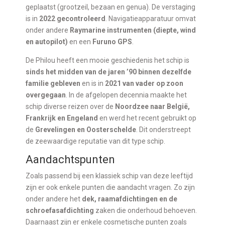
geplaatst (grootzeil, bezaan en genua). De verstaging
is in
2022 gecontroleerd
. Navigatieapparatuur omvat
onder andere
Raymarine instrumenten (diepte, wind
en autopilot)
en een
Furuno GPS
.
De Philou heeft een mooie geschiedenis het schip is
sinds het midden van de jaren ’90 binnen dezelfde
familie gebleven
en is in
2021 van vader op zoon
overgegaan
. In de afgelopen decennia maakte het
schip diverse reizen over de
Noordzee naar België,
Frankrijk en Engeland
en werd het recent gebruikt op
de
Grevelingen en Oosterschelde
. Dit onderstreept
de zeewaardige reputatie van dit type schip.
Aandachtspunten
Zoals passend bij een klassiek schip van deze leeftijd
zijn er ook enkele punten die aandacht vragen. Zo zijn
onder andere het
dek, raamafdichtingen en de
schroefasafdichting
zaken die onderhoud behoeven.
Daarnaast zijn er enkele cosmetische punten zoals