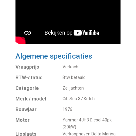
Algemene specificaties
Vraagprijs
Verkocht
BTW-status
Btw betaald
Categorie
Zeiljachten
Merk / model
Gib Sea 37 Ketch
Bouwjaar
1976
Motor
Yanmar 4JH3 Diesel 40pk
(30kW)
Ligplaats
Verkoophaven Delta Marina