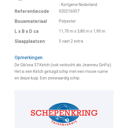
- Kortgene Nederland
Referentiecode
020216007
Bouwmateriaal
Polyester
L x B x D ca
11,70 m x 3,80 m x 1,90 m
Slaapplaatsen
5 vast 2 extra
Opmerkingen
De Gib’sea 37 Ketch (ook verkocht als Jeanneu GinFiz).
Het is een Ketch getuigd schip met een mooie ruime
en diepe kuip. Een zeewaardig schip.