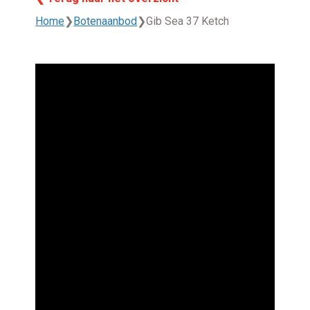
Home
❯
Botenaanbod
❯
Gib Sea 37 Ketch