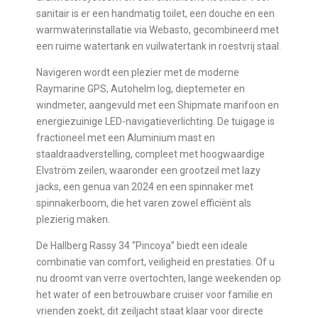
sanitair is er een handmatig toilet, een douche en een
warmwaterinstallatie via Webasto, gecombineerd met
een ruime watertank en vuilwatertank in roestvrij staal.
Navigeren wordt een plezier met de moderne
Raymarine GPS, Autohelm log, dieptemeter en
windmeter, aangevuld met een Shipmate marifoon en
energiezuinige LED-navigatieverlichting. De tuigage is
fractioneel met een Aluminium mast en
staaldraadverstelling, compleet met hoogwaardige
Elvström zeilen, waaronder een grootzeil met lazy
jacks, een genua van 2024 en een spinnaker met
spinnakerboom, die het varen zowel efficiënt als
plezierig maken.
De Hallberg Rassy 34 “Pincoya” biedt een ideale
combinatie van comfort, veiligheid en prestaties. Of u
nu droomt van verre overtochten, lange weekenden op
het water of een betrouwbare cruiser voor familie en
vrienden zoekt, dit zeiljacht staat klaar voor directe