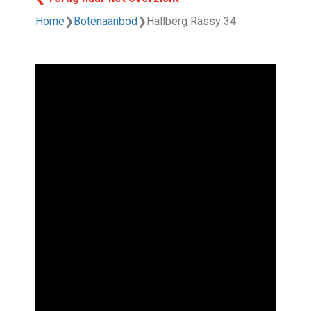
Home
❯
Botenaanbod
❯
Hallberg Rassy 34