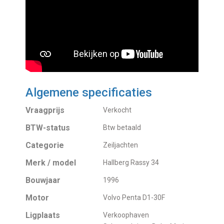
Algemene specificaties
Vraagprijs
Verkocht
BTW-status
Btw betaald
Categorie
Zeiljachten
Merk / model
Hallberg Rassy 34
Bouwjaar
1996
Motor
Volvo Penta D1-30F
Ligplaats
Verkoophaven