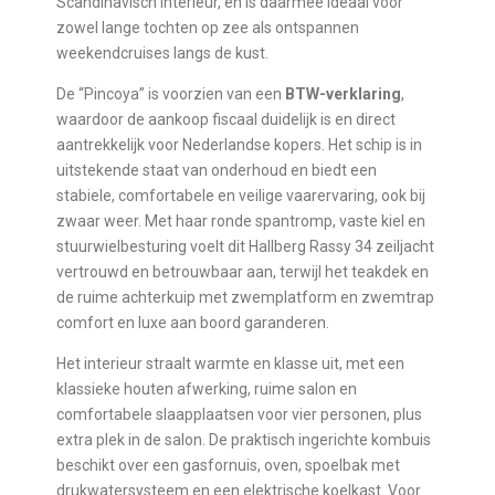
Scandinavisch interieur, en is daarmee ideaal voor
zowel lange tochten op zee als ontspannen
weekendcruises langs de kust.
De “Pincoya” is voorzien van een
BTW-verklaring
,
waardoor de aankoop fiscaal duidelijk is en direct
aantrekkelijk voor Nederlandse kopers. Het schip is in
uitstekende staat van onderhoud en biedt een
stabiele, comfortabele en veilige vaarervaring, ook bij
zwaar weer. Met haar ronde spantromp, vaste kiel en
stuurwielbesturing voelt dit Hallberg Rassy 34 zeiljacht
vertrouwd en betrouwbaar aan, terwijl het teakdek en
de ruime achterkuip met zwemplatform en zwemtrap
comfort en luxe aan boord garanderen.
Het interieur straalt warmte en klasse uit, met een
klassieke houten afwerking, ruime salon en
comfortabele slaapplaatsen voor vier personen, plus
extra plek in de salon. De praktisch ingerichte kombuis
beschikt over een gasfornuis, oven, spoelbak met
drukwatersysteem en een elektrische koelkast. Voor