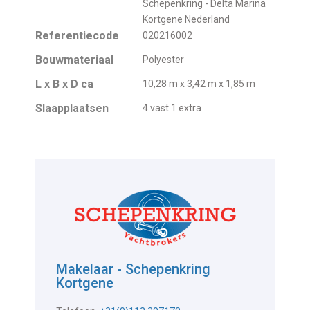
Schepenkring - Delta Marina
Kortgene Nederland
Referentiecode
020216002
Bouwmateriaal
Polyester
L x B x D ca
10,28 m x 3,42 m x 1,85 m
Slaapplaatsen
4 vast 1 extra
Makelaar - Schepenkring
Kortgene