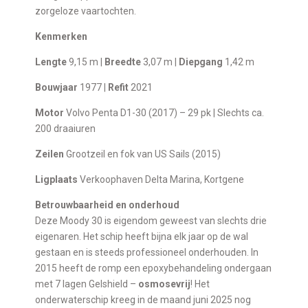
zorgeloze vaartochten.
Kenmerken
Lengte
9,15 m |
Breedte
3,07 m |
Diepgang
1,42 m
Bouwjaar
1977 |
Refit
2021
Motor
Volvo Penta D1-30 (2017) – 29 pk | Slechts ca.
200 draaiuren
Zeilen
Grootzeil en fok van US Sails (2015)
Ligplaats
Verkoophaven Delta Marina, Kortgene
Betrouwbaarheid en onderhoud
Deze Moody 30 is eigendom geweest van slechts drie
eigenaren. Het schip heeft bijna elk jaar op de wal
gestaan en is steeds professioneel onderhouden. In
2015 heeft de romp een epoxybehandeling ondergaan
met 7 lagen Gelshield –
osmosevrij
! Het
onderwaterschip kreeg in de maand juni 2025 nog