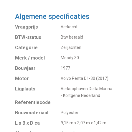
Algemene specificaties
Vraagprijs
Verkocht
BTW-status
Btw betaald
Categorie
Zeiljachten
Merk / model
Moody 30
Bouwjaar
1977
Motor
Volvo Penta D1-30 (2017)
Ligplaats
Verkoophaven Delta Marina
- Kortgene Nederland
Referentiecode
Bouwmateriaal
Polyester
L x B x D ca
9,15 m x 3,07 m x 1,42 m