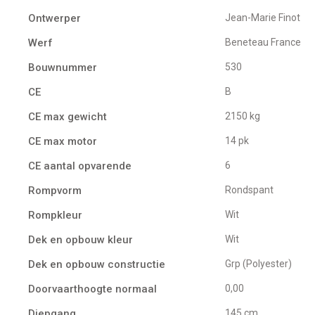
Ontwerper
Jean-Marie Finot
Werf
Beneteau France
Bouwnummer
530
CE
B
CE max gewicht
2150 kg
CE max motor
14 pk
CE aantal opvarende
6
Rompvorm
Rondspant
Rompkleur
Wit
Dek en opbouw kleur
Wit
Dek en opbouw constructie
Grp (Polyester)
Doorvaarthoogte normaal
0,00
Diepgang
145 cm