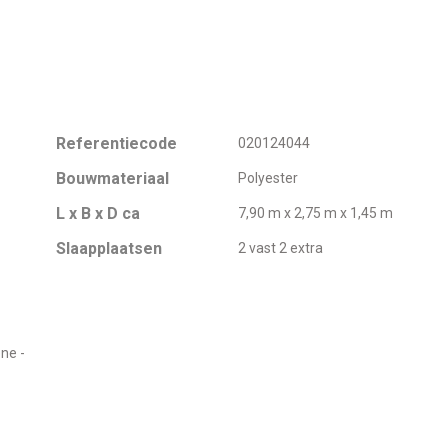
Referentiecode
020124044
Bouwmateriaal
Polyester
L x B x D ca
7,90 m x 2,75 m x 1,45 m
Slaapplaatsen
2 vast 2 extra
ne -