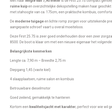
Met haar
lengte van 7,90 meter
is de First 25.7S compact genoe
ruime kuip
en overzichtelijke dekopstelling maken haar geschikt 
met stahoogte van ca. 175cm, een praktische kombuis, comforta
De
moderne tuigage
en lichte romp zorgen voor uitstekende pre
aangepaste schroef vaart u overal moeiteloos.
Deze First 25.7S is zeer goed onderhouden door een zeer zorgz
8500. De boot is klaar om met een nieuwe eigenaar het volgende j
Belangrijkste kenmerken
Lengte ca. 7,90 m – Breedte 2,75 m
Diepgang 1,45 (vaste kiel)
4 slaapplaatsen, ruime salon en kombuis
Betrouwbare dieselmotor
Goed zeilend, gemakkelijk te hanteren
Kortom een
kwaliteitsjacht met karakter
, perfect voor wie wil 