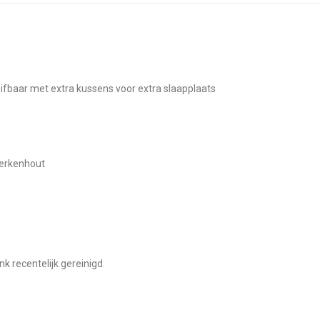
huifbaar met extra kussens voor extra slaapplaats
Berkenhout
ank recentelijk gereinigd.