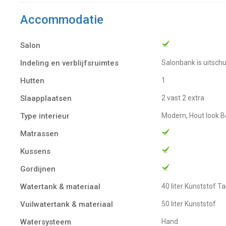
Accommodatie
Salon
Indeling en verblijfsruimtes
salonbank is uitsc
Hutten
1
Slaapplaatsen
2 vast 2 extra
Type interieur
Modern, Hout look 
Matrassen
Kussens
Gordijnen
Watertank & materiaal
40 liter Kunststof T
Vuilwatertank & materiaal
50 liter Kunststof
Watersysteem
Hand