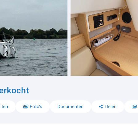
erkocht
nten
Foto's
Documenten
Delen