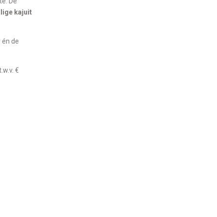
te. De
lige kajuit
r én de
w.v. €