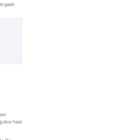
te gaan.
nen
g door haar