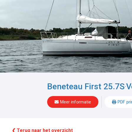
Beneteau First 25.7S
V
-
Meer informatie
PDF pri
❮ Terug naar het overzicht