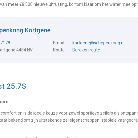
l van meer €8.500 nieuwe uitrusting, kortom klaar om het water mee op 
penkring Kortgene
07178
Email
kortgene@schepenkring.nl
Kortgene 4484 NV
Route
Bereken route
st 25.7S
boord
comfort en is de ideale keuze voor zowel sportieve zeilers als ontspan
taat bekend om zijn uitstekende zeileigenschappen, stabiele vaargedra