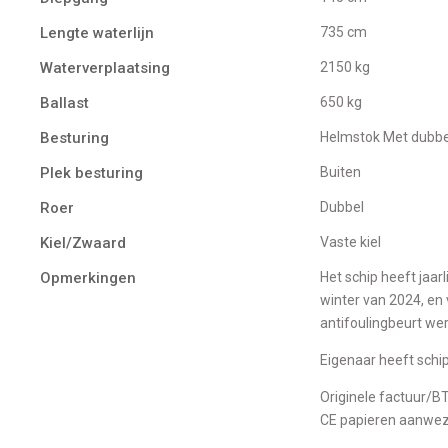
Lengte waterlijn
735 cm
Waterverplaatsing
2150 kg
Ballast
650 kg
Besturing
Helmstok Met dubbe
Plek besturing
Buiten
Roer
Dubbel
Kiel/Zwaard
vaste kiel
Opmerkingen
Het schip heeft jaarlijks in de winter op de wal gestaan. Het onderwaterschip is kaal gemaakt in de
winter van 2024, en 
antifoulingbeurt we
Eigenaar heeft schip
Originele factuur/B
CE papieren aanwez