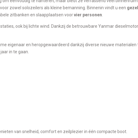
g om eenvoudig te hanteren, maar biedt ze verrassend veel binnenruim
voor zowel solozeilers als kleine bemanning. Binnenin vindt u een
gezel
bele zitbanken en slaapplaatsen voor
vier personen
.
staties, ook bij lichte wind. Dankzij de betrouwbare Yanmar dieselmoto
ame eigenaar en heropgewaardeerd dankzij diverse nieuwe materialen t.
aar in te gaan.
genieten van snelheid, comfort en zeilplezier in één compacte boot.