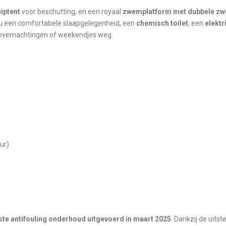
iptent
voor beschutting, en een royaal
zwemplatform met dubbele z
ndt u een comfortabele slaapgelegenheid, een
chemisch toilet
, een
elektr
 overnachtingen of weekendjes weg.
ur)
ste antifouling onderhoud uitgevoerd in maart 2025
. Dankzij de uits