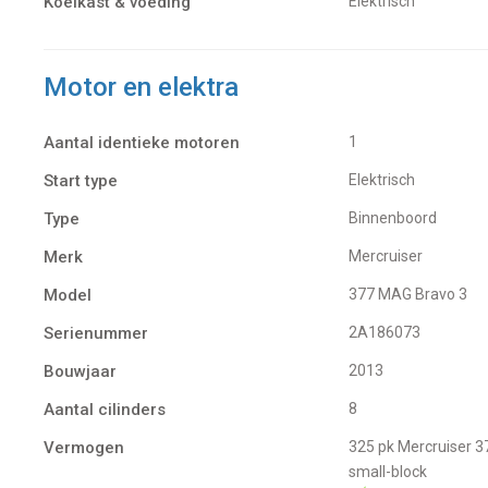
Koelkast & voeding
Elektrisch
Motor en elektra
Aantal identieke motoren
1
Start type
Elektrisch
Type
Binnenboord
Merk
Mercruiser
Model
377 MAG Bravo 3
Serienummer
2A186073
Bouwjaar
2013
Aantal cilinders
8
Vermogen
325 pk Mercruiser 377 MAG Bravo 3 is een 8-cilinder V8 benzinemotor (6,2 liter), gebaseerd op een GM
small-block