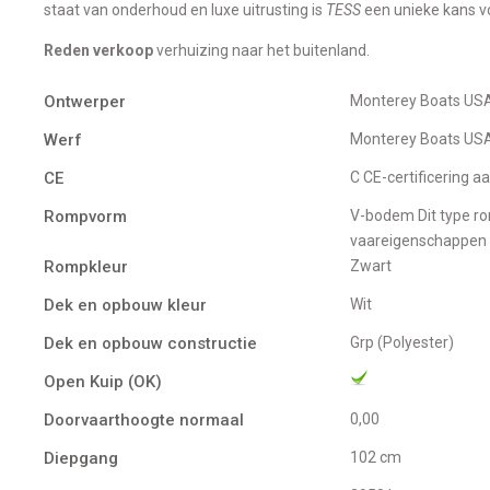
staat van onderhoud en luxe uitrusting is
TESS
een unieke kans vo
Reden verkoop
verhuizing naar het buitenland.
Ontwerper
Monterey Boats US
Werf
Monterey Boats US
CE
C CE-certificering 
Rompvorm
V-bodem Dit type romp is typisch voor sportcruisers en speedboten en biedt:Uitstekende
vaareigenschappen b
Rompkleur
Zwart
Dek en opbouw kleur
Wit
Dek en opbouw constructie
Grp (Polyester)
Open Kuip (OK)
Doorvaarthoogte normaal
0,00
Diepgang
102 cm