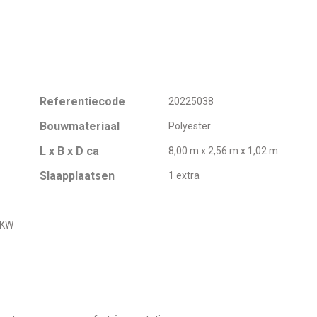
Referentiecode
20225038
Bouwmateriaal
Polyester
L x B x D ca
8,00 m x 2,56 m x 1,02 m
Slaapplaatsen
1 extra
9KW