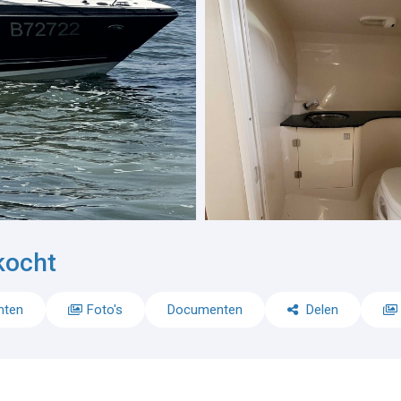
kocht
nten
Foto's
Documenten
Delen