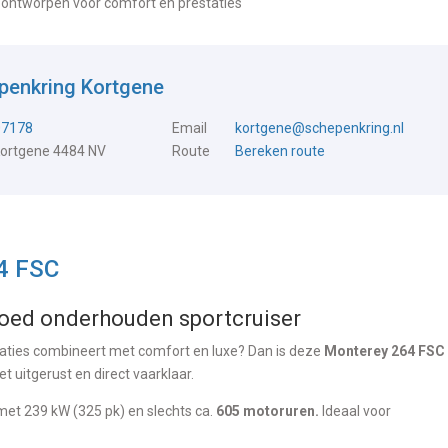
, ontworpen voor comfort én prestaties
penkring Kortgene
07178
Email
kortgene@schepenkring.nl
Kortgene 4484 NV
Route
Bereken route
4 FSC
goed onderhouden sportcruiser
taties combineert met comfort en luxe? Dan is deze
Monterey 264 FSC 
et uitgerust en direct vaarklaar.
et 239 kW (325 pk) en slechts ca.
605 motoruren.
Ideaal voor