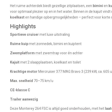
Het ruime achterdek biedt gezellige zitplaatsen, een
bimini
en
ku
voor optimaal plezier op en in het water. Binnen in de kajuit vi
koelkast
en handige opbergmogelijkheden – perfect voor korte
Highlights
Sportieve cruiser
met luxe uitstraling
Ruime kuip
met zonnedek, bimini en kuiptent
Zwemplatform
met zwemtrap voor én achter
Kajuit
met 2 slaapplaatsen, koelkast en toilet
Krachtige motor
Mercruiser 377 MAG Bravo 3 (239 kW, ca. 605 u
Max. snelheid
70–75 km/u
CE-klasse C
Trailer aanwezig
Deze Monterey 264 FSC is altijd goed onderhouden, met het
laat