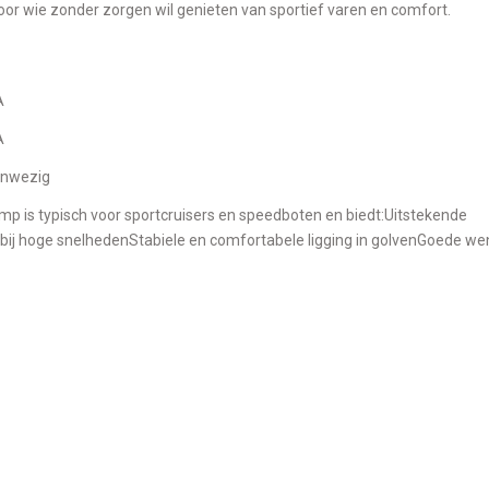
or wie zonder zorgen wil genieten van sportief varen en comfort.
A
A
aanwezig
ij hoge snelhedenStabiele en comfortabele ligging in golvenGoede w