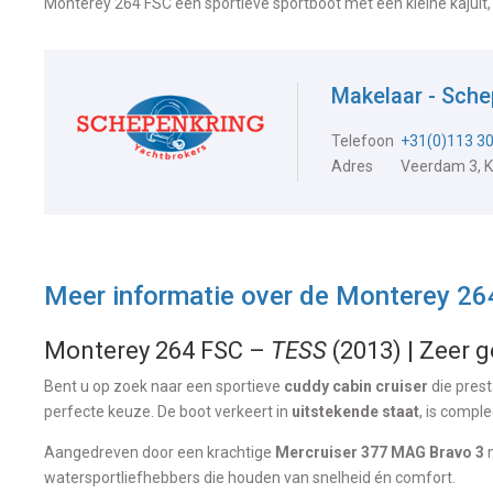
Monterey 264 FSC een sportieve sportboot met een kleine kajuit
Makelaar - Sche
Telefoon
+31(0)113 3
Adres
Veerdam 3, 
Meer informatie over de
Monterey 26
Monterey 264 FSC –
TESS
(2013) | Zeer 
Bent u op zoek naar een sportieve
cuddy cabin cruiser
die pres
perfecte keuze. De boot verkeert in
uitstekende staat
, is comple
Aangedreven door een krachtige
Mercruiser 377 MAG Bravo 3
m
watersportliefhebbers die houden van snelheid én comfort.