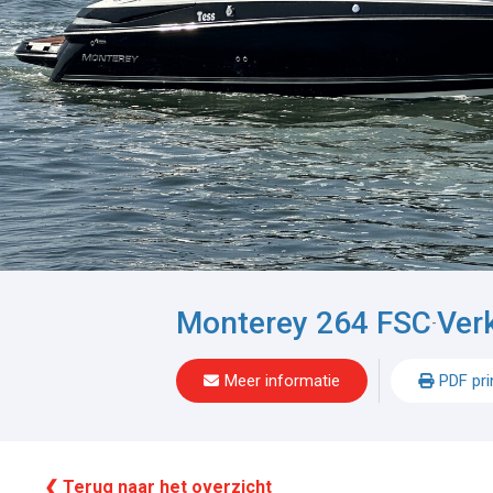
Monterey 264 FSC
Ver
-
Meer informatie
PDF pri
❮ Terug naar het overzicht