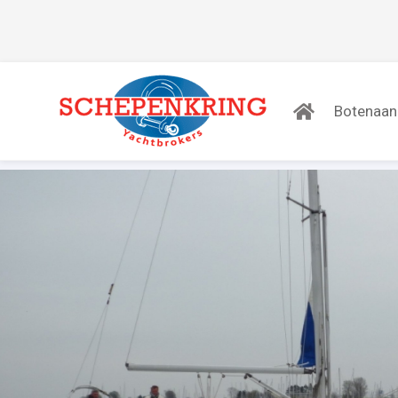
Botenaa