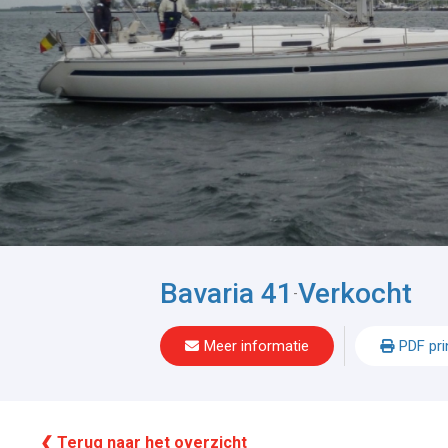
Bavaria 41
Verkocht
-
Meer informatie
PDF pri
❮ Terug naar het overzicht