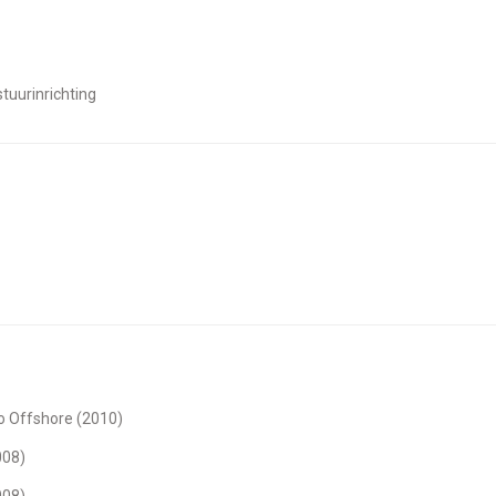
tuurinrichting
o Offshore (2010)
008)
008)