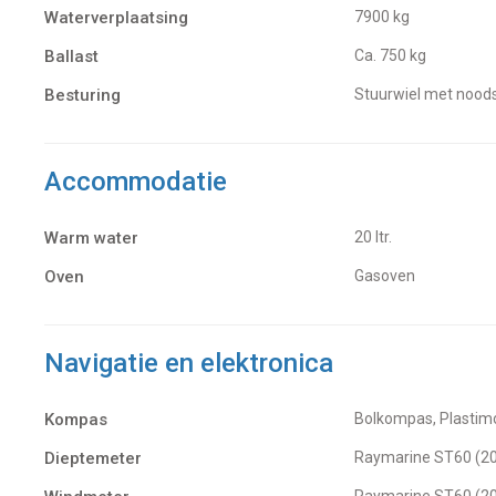
Waterverplaatsing
7900 kg
Ballast
Ca. 750 kg
Besturing
Stuurwiel met noods
Accommodatie
Warm water
20 ltr.
Oven
Gasoven
Navigatie en elektronica
Kompas
Bolkompas, Plastim
Dieptemeter
Raymarine ST60 (2
Raymarine ST60 (2