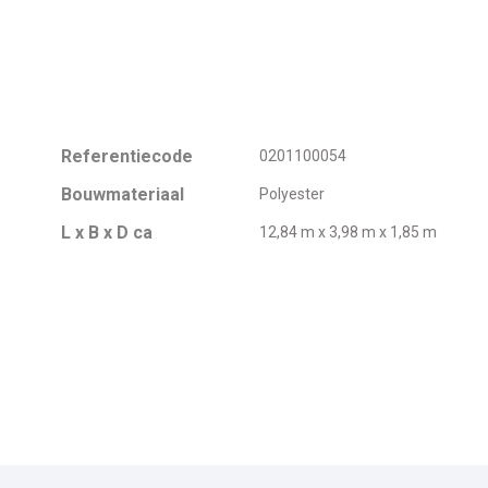
Referentiecode
0201100054
Bouwmateriaal
Polyester
L x B x D ca
12,84 m x 3,98 m x 1,85 m