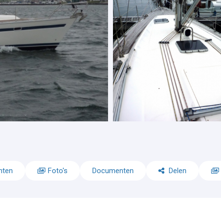
nten
Foto's
Documenten
Delen