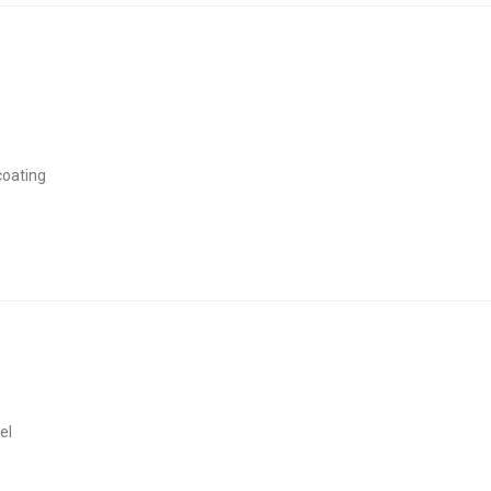
coating
el