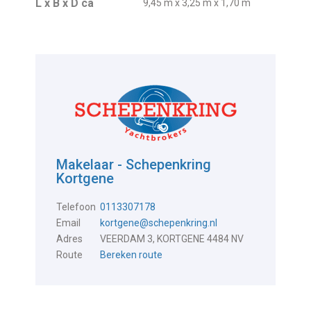
L x B x D ca
9,45 m x 3,25 m x 1,70 m
Makelaar - Schepenkring
Kortgene
Telefoon
0113307178
Email
kortgene@schepenkring.nl
Adres
VEERDAM 3, KORTGENE 4484 NV
Route
Bereken route