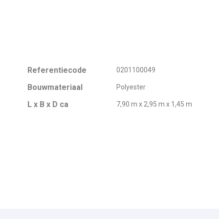
Referentiecode
0201100049
Bouwmateriaal
Polyester
L x B x D ca
7,90 m x 2,95 m x 1,45 m