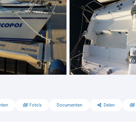
nten
Foto's
Documenten
Delen