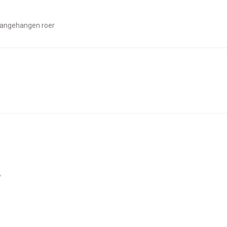
aangehangen roer
A