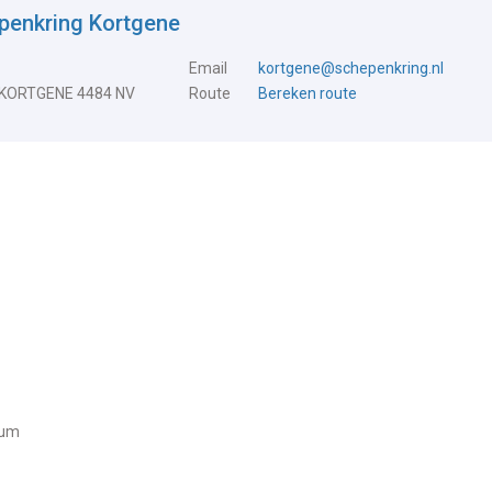
penkring Kortgene
Email
kortgene@schepenkring.nl
 KORTGENE 4484 NV
Route
Bereken route
ium