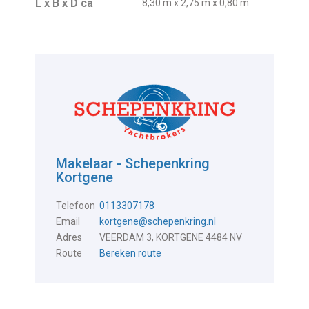
L x B x D ca
8,30 m x 2,75 m x 0,80 m
Makelaar - Schepenkring
Kortgene
Telefoon
0113307178
Email
kortgene@schepenkring.nl
Adres
VEERDAM 3, KORTGENE 4484 NV
Route
Bereken route