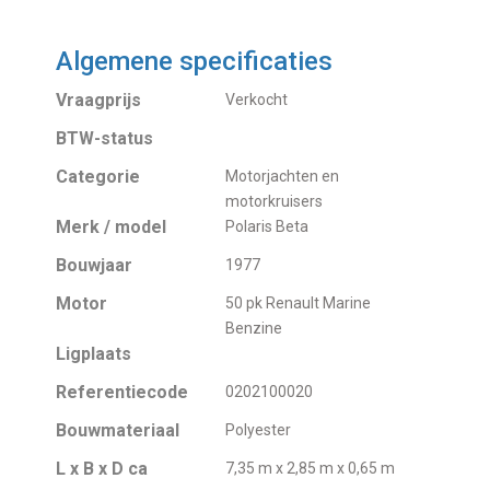
Algemene specificaties
Vraagprijs
Verkocht
BTW-status
Categorie
Motorjachten en
motorkruisers
Merk / model
Polaris Beta
Bouwjaar
1977
Motor
50 pk Renault Marine
Benzine
Ligplaats
Referentiecode
0202100020
Bouwmateriaal
Polyester
L x B x D ca
7,35 m x 2,85 m x 0,65 m