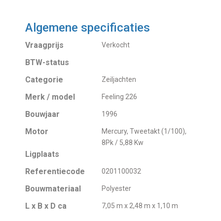
Algemene specificaties
Vraagprijs
Verkocht
BTW-status
Categorie
Zeiljachten
Merk / model
Feeling 226
Bouwjaar
1996
Motor
Mercury, Tweetakt (1/100),
8Pk / 5,88 Kw
Ligplaats
Referentiecode
0201100032
Bouwmateriaal
Polyester
L x B x D ca
7,05 m x 2,48 m x 1,10 m