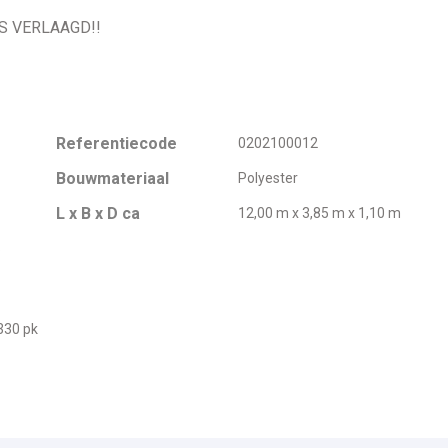
IJS VERLAAGD!!
Referentiecode
0202100012
Bouwmateriaal
Polyester
L x B x D ca
12,00 m x 3,85 m x 1,10 m
S
330 pk