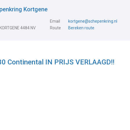
penkring Kortgene
Email
kortgene@schepenkring.nl
 KORTGENE 4484 NV
Route
Bereken route
380 Continental IN PRIJS VERLAAGD!!