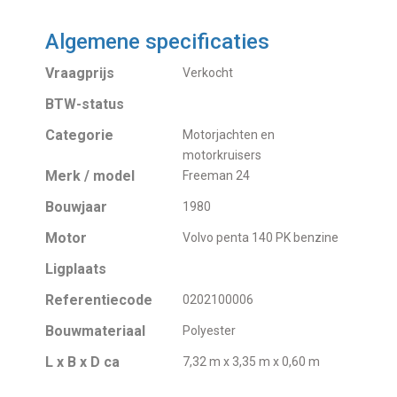
Algemene specificaties
Vraagprijs
Verkocht
BTW-status
Categorie
Motorjachten en
motorkruisers
Merk / model
Freeman 24
Bouwjaar
1980
Motor
Volvo penta 140 PK benzine
Ligplaats
Referentiecode
0202100006
Bouwmateriaal
Polyester
L x B x D ca
7,32 m x 3,35 m x 0,60 m