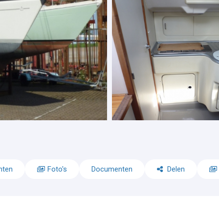
nten
Foto's
Documenten
Delen