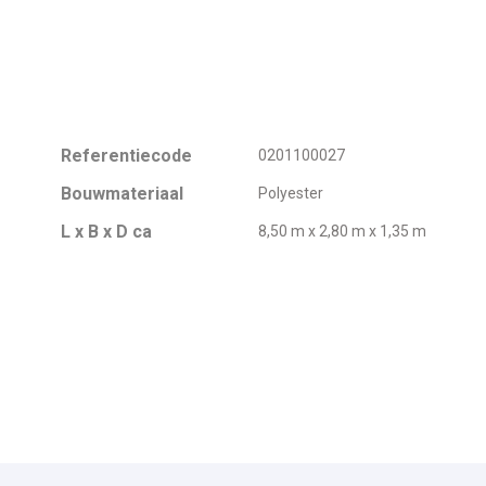
Referentiecode
0201100027
Bouwmateriaal
Polyester
L x B x D ca
8,50 m x 2,80 m x 1,35 m