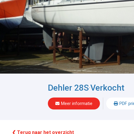
Dehler 28S
Verkocht
-
Meer informatie
PDF pri
❮ Terug naar het overzicht