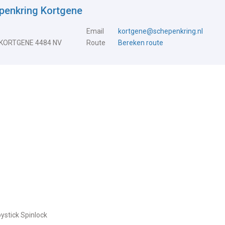
penkring Kortgene
Email
kortgene@schepenkring.nl
 KORTGENE 4484 NV
Route
Bereken route
oystick Spinlock