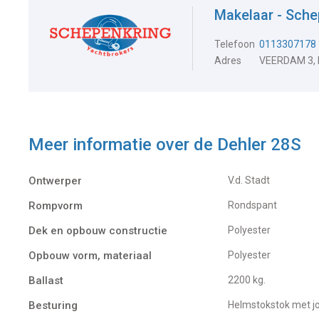
Makelaar - Sche
Telefoon
0113307178
Adres
VEERDAM 3,
Meer informatie over de
Dehler 28S
Ontwerper
V.d. Stadt
Rompvorm
Rondspant
Dek en opbouw constructie
Polyester
Opbouw vorm, materiaal
Polyester
Ballast
2200 kg.
Besturing
Helmstokstok met j