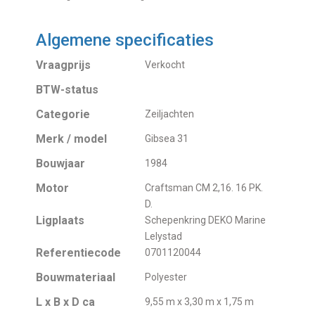
Algemene specificaties
Vraagprijs
Verkocht
BTW-status
Categorie
Zeiljachten
Merk / model
Gibsea 31
Bouwjaar
1984
Motor
Craftsman CM 2,16. 16 PK.
D.
Ligplaats
Schepenkring DEKO Marine
Lelystad
Referentiecode
0701120044
Bouwmateriaal
Polyester
L x B x D ca
9,55 m x 3,30 m x 1,75 m