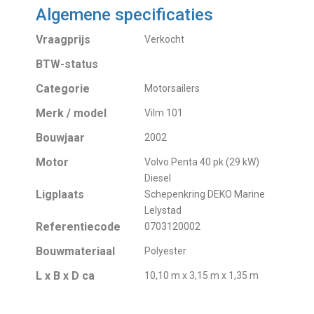
Algemene specificaties
Vraagprijs
Verkocht
BTW-status
Categorie
Motorsailers
Merk / model
Vilm 101
Bouwjaar
2002
Motor
Volvo Penta 40 pk (29 kW)
Diesel
Ligplaats
Schepenkring DEKO Marine
Lelystad
Referentiecode
0703120002
Bouwmateriaal
Polyester
L x B x D ca
10,10 m x 3,15 m x 1,35 m