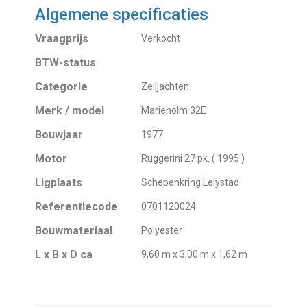
Algemene specificaties
Vraagprijs
Verkocht
BTW-status
Categorie
Zeiljachten
Merk / model
Marieholm 32E
Bouwjaar
1977
Motor
Ruggerini 27 pk. ( 1995 )
Ligplaats
Schepenkring Lelystad
Referentiecode
0701120024
Bouwmateriaal
Polyester
L x B x D ca
9,60 m x 3,00 m x 1,62 m