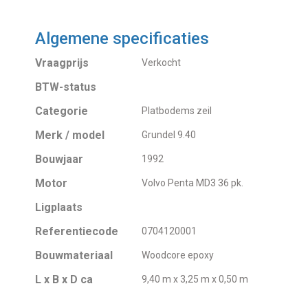
Algemene specificaties
Vraagprijs
Verkocht
BTW-status
Categorie
Platbodems zeil
Merk / model
Grundel 9.40
Bouwjaar
1992
Motor
Volvo Penta MD3 36 pk.
Ligplaats
Referentiecode
0704120001
Bouwmateriaal
Woodcore epoxy
L x B x D ca
9,40 m x 3,25 m x 0,50 m