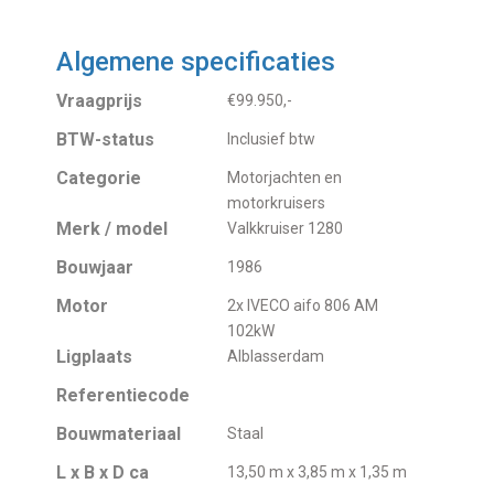
Algemene specificaties
Vraagprijs
€99.950,-
BTW-status
Inclusief btw
Categorie
Motorjachten en
motorkruisers
Merk / model
Valkkruiser 1280
Bouwjaar
1986
Motor
2x IVECO aifo 806 AM
102kW
Ligplaats
Alblasserdam
Referentiecode
Bouwmateriaal
Staal
L x B x D ca
13,50 m x 3,85 m x 1,35 m