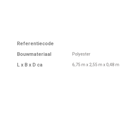
Referentiecode
Bouwmateriaal
Polyester
L x B x D ca
6,75 m x 2,55 m x 0,48 m