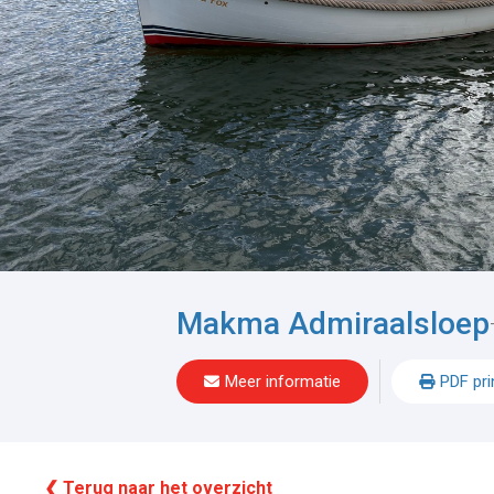
Makma Admiraalsloep
Meer informatie
PDF pri
❮ Terug naar het overzicht