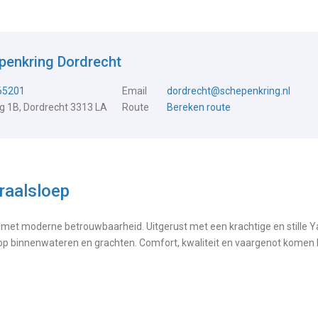
penkring Dordrecht
65201
Email
dordrecht@schepenkring.nl
 1B, Dordrecht 3313 LA
Route
Bereken route
aalsloep
n met moderne betrouwbaarheid. Uitgerust met een krachtige en stille 
 op binnenwateren en grachten. Comfort, kwaliteit en vaargenot komen 