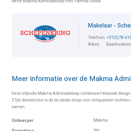
Nette Makma Admiraalsloep met Yanmar Diesel
Makelaar - Sche
Telefoon
+31(0)78-61
Adres
Baanhoekweg
Meer informatie over de
Makma Admir
Deze stijlvolle Makma Admiraalsloep combineert klassiek desig
27pk dieselmotor is dit de ideale sloep voor ontspannen tochten
samen.
Ontwerper
Makma
Rompkleur
Wit