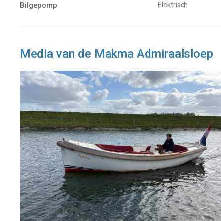
Bilgepomp
Elektrisch
Media van de Makma Admiraalsloep