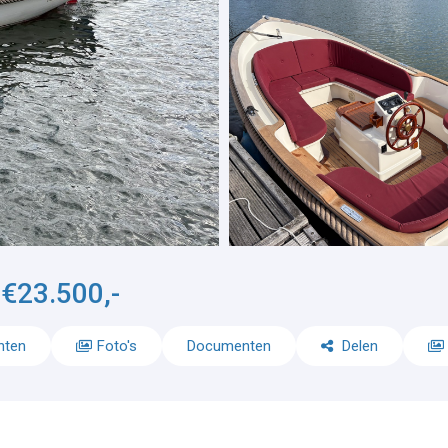
€23.500,-
-
nten
Foto's
Documenten
Delen