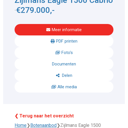
Zijlmans Eagle 1500 Cabrio
€279.000,-
-
Meer informatie
PDF printen
Foto's
Documenten
Delen
Alle media
❮ Terug naar het overzicht
Home
❯
Botenaanbod
❯
Zijlmans Eagle 1500