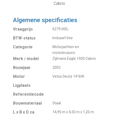
Cabrio
Algemene specificaties
Vraagprijs
€279.000,-
BTW-status
Inclusief btw
Categorie
Motorjachten en
motorkruisers
Merk / model
Zijlmans Eagle 1500 Cabrio
Bouwjaar
2002
Motor
Vetus Deutz 141kW
Ligplaats
Referentiecode
Bouwmateriaal
Staal
L x B x D ca
14,95 m x 4,50 m x 1,20 m