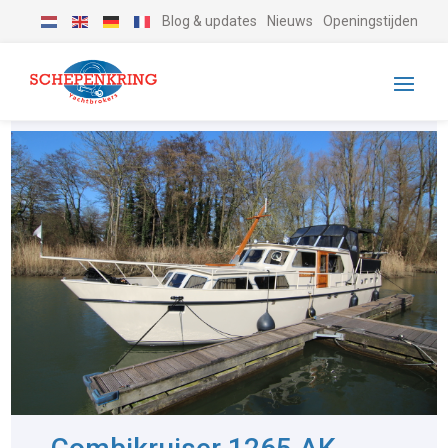
Blog & updates
Nieuws
Openingstijden
-