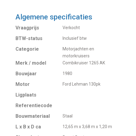
Algemene specificaties
Vraagprijs
Verkocht
BTW-status
Inclusief btw
Categorie
Motorjachten en
motorkruisers
Merk / model
Combikruiser 1265 AK
Bouwjaar
1980
Motor
Ford Lehman 130pk
Ligplaats
Referentiecode
Bouwmateriaal
Staal
L x B x D ca
12,65 m x 3,68 m x 1,20 m