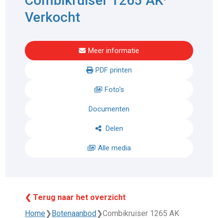
Combikruiser 1265 AK
Verkocht
Meer informatie
PDF printen
Foto's
Documenten
Delen
Alle media
❮ Terug naar het overzicht
Home
❯
Botenaanbod
❯
Combikruiser 1265 AK