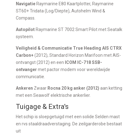
Navigatie
Raymarine E80 Kaartplotter, Raymarine
ST60+ Tridata (Log/Diepte), Autohelm Wind &
Compass.
Autopilot
Raymarine ST 7002 Smart Pilot met Seatalk
systeem.
Veiligheid & Communicatie
True Heading AIS CTRX
Carbon+
(2012), Standard Horizon Marifoon met AIS-
ontvangst (2012) en een
ICOM IC-718 SSB-
ontvanger
met pactor modem voor wereldwijde
communicatie.
Ankeren
Zwaar
Rocna 20 kg anker (2012)
aan ketting
met een Seawolf elektrische ankerlier.
Tuigage & Extra's
Het schip is sloepgetuigd met een solide Selden mast
en rvs staaldraadverstaging. De zeilgarderobe bestaat
uit