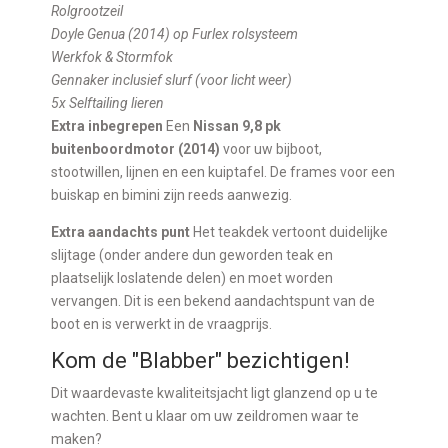
Rolgrootzeil
Doyle Genua (2014) op Furlex rolsysteem
Werkfok & Stormfok
Gennaker inclusief slurf (voor licht weer)
5x Selftailing lieren
Extra inbegrepen
Een
Nissan 9,8 pk
buitenboordmotor (2014)
voor uw bijboot,
stootwillen, lijnen en een kuiptafel. De frames voor een
buiskap en bimini zijn reeds aanwezig.
Extra aandachts punt
Het teakdek vertoont duidelijke
slijtage (onder andere dun geworden teak en
plaatselijk loslatende delen) en moet worden
vervangen. Dit is een bekend aandachtspunt van de
boot en is verwerkt in de vraagprijs.
Kom de "Blabber" bezichtigen!
Dit waardevaste kwaliteitsjacht ligt glanzend op u te
wachten. Bent u klaar om uw zeildromen waar te
maken?