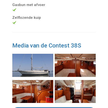
Gasbun met afvoer
Zelflozende kuip
Media van de Contest 38S