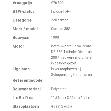
Vraagprijs
€76.500,-
BTW-status
Inclusief btw
Categorie
Zeiljachten
Merk / model
Contest 38S
Bouwjaar
1990
Motor
Betrouwbare Volvo Penta
D2-55E 4 cilinder Diesel uit
2007 nieuwere motor later
in de boot gezet.
Ligplaats
In verkoophaven bij
Schepenkring Randmeren
Referentiecode
Bouwmateriaal
Polyester
L x B x D ca
11,36 m x 3,66 m x 1,95 m
Slaapplaatsen
4 vast 2 extra