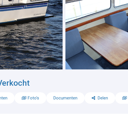
Verkocht
nten
Foto's
Documenten
Delen