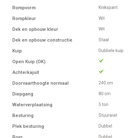
Rompvorm
Knikspant
Rompkleur
Wit
Dek en opbouw kleur
Wit
Dek en opbouw constructie
Staal
Kuip
Dubbele kuip
Open Kuip (OK)
Achterkajuit
Doorvaarthoogte normaal
240 cm
Diepgang
80 cm
Waterverplaatsing
5 ton
Besturing
Stuurwiel
Plek besturing
Dubbel
Roer
Dubbel