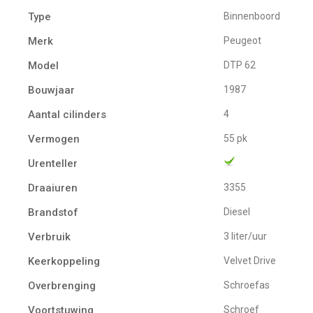
Type
Binnenboord
Merk
Peugeot
Model
DTP 62
Bouwjaar
1987
Aantal cilinders
4
Vermogen
55 pk
Urenteller
Draaiuren
3355
Brandstof
Diesel
Verbruik
3 liter/uur
Keerkoppeling
Velvet Drive
Overbrenging
Schroefas
Voortstuwing
schroef