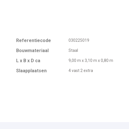
Referentiecode
030225019
Bouwmateriaal
Staal
L x B x D ca
9,00 m x 3,10 m x 0,80 m
Slaapplaatsen
4 vast 2 extra