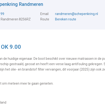
epenkring Randmeren
199
Email
randmeren@schepenkring.nl
, Randmeren 8256RZ
Route
Bereken route
 OK 9.00
n de huidige eigenaar. De boot beschikt over nieuwe matrassen in de pun
schip gestraald, gecoat en heeft een verse laag antifouling gekregen. 5
n het olie- en brandstof filter vervangen, dit voorjaar (2025) zijn ook z
ligt om meteen mee te gaan genieten.
rland