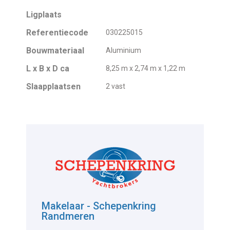
Ligplaats
Referentiecode
030225015
Bouwmateriaal
Aluminium
L x B x D ca
8,25 m x 2,74 m x 1,22 m
Slaapplaatsen
2 vast
Makelaar - Schepenkring
Randmeren