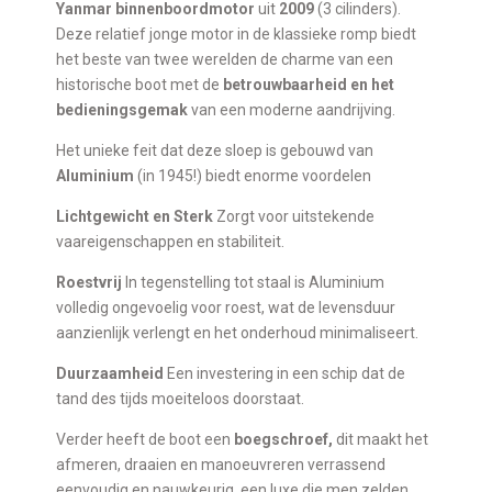
Yanmar binnenboordmotor
uit
2009
(3 cilinders).
Deze relatief jonge motor in de klassieke romp biedt
het beste van twee werelden de charme van een
historische boot met de
betrouwbaarheid en het
bedieningsgemak
van een moderne aandrijving.
Het unieke feit dat deze sloep is gebouwd van
Aluminium
(in 1945!) biedt enorme voordelen
Lichtgewicht en Sterk
Zorgt voor uitstekende
vaareigenschappen en stabiliteit.
Roestvrij
In tegenstelling tot staal is Aluminium
volledig ongevoelig voor roest, wat de levensduur
aanzienlijk verlengt en het onderhoud minimaliseert.
Duurzaamheid
Een investering in een schip dat de
tand des tijds moeiteloos doorstaat.
Verder heeft de boot een
boegschroef,
dit maakt het
afmeren, draaien en manoeuvreren verrassend
eenvoudig en nauwkeurig, een luxe die men zelden