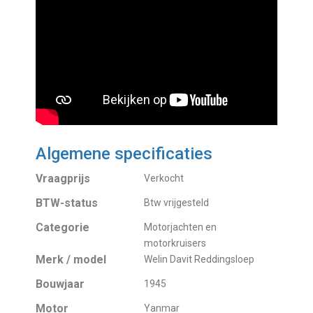
Algemene specificaties
Vraagprijs
Verkocht
BTW-status
Btw vrijgesteld
Categorie
Motorjachten en
motorkruisers
Merk / model
Welin Davit Reddingsloep
Bouwjaar
1945
Motor
Yanmar